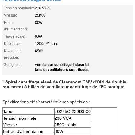
Tension nominale:
220 VCA
Vitesse:
25h00
Entrée
80W
d'alimentation:
Tirage actuel:
0.6A
Débit d'air:
1200m³/heure
Niveau de
69db
pression:
ventilateur centrifuge industriel
Surligner:
,
fans et ventilateurs centrifuges
Hôpital centrifuge élevé de Cleanroom CMV d'OIN de double
roulement à billes de ventilateur centrifuge de l'EC statique
Spécifications clés/caractéristiques spéciales :
Taper
LD225C-230D3-00
Tension nominale
230 VCA
Vitesse
2500 tr/min
Entrée d'alimentation
80W