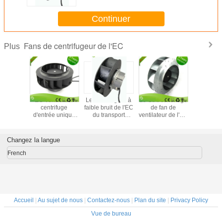
centrifuge de l'EC statique
Continuer
Fans de centrifugeur de l'EC
Plus
curvée
EC Ventilateur
Le centrifugeur à
Le C.A. centrifuge
Remplacez
de moteur
centrifuge
faible bruit de l'EC
de fan de
de l'EC d'
C/grand
d'entrée unique
du transport
ventilateur de l'EC
fans cent
entrifuge
Ventilateur moteur
ferroviaire Pa66
de contrôle
vers l'a
lateur de
à rotor extérieur
évente 230V
continu a actionné
incurvés
lateur
225 mm Impeller
3570rpm
230 volts
Refirger
Changez la langue
action
monophasé
French
Accueil
|
Au sujet de nous
|
Contactez-nous
|
Plan du site
|
Privacy Policy
Vue de bureau