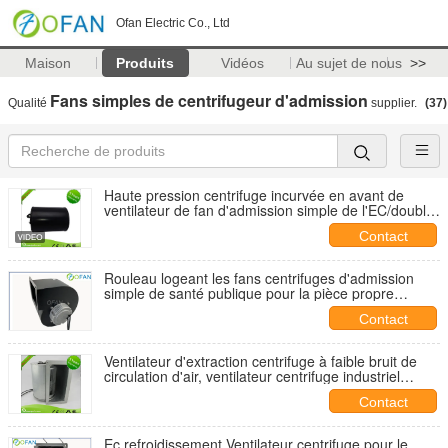
Ofan Electric Co., Ltd
Maison
Produits
Vidéos
Au sujet de nous
>>
Fans simples de centrifugeur d'admission
Qualité
supplier.
(37)
Haute pression centrifuge incurvée en avant de
ventilateur de fan d'admission simple de l'EC/double
admission
Contact
Rouleau logeant les fans centrifuges d'admission
simple de santé publique pour la pièce propre
160mm
Contact
Ventilateur d'extraction centrifuge à faible bruit de
circulation d'air, ventilateur centrifuge industriel
d'admission simple
Contact
Ec refroidissement Ventilateur centrifuge pour le