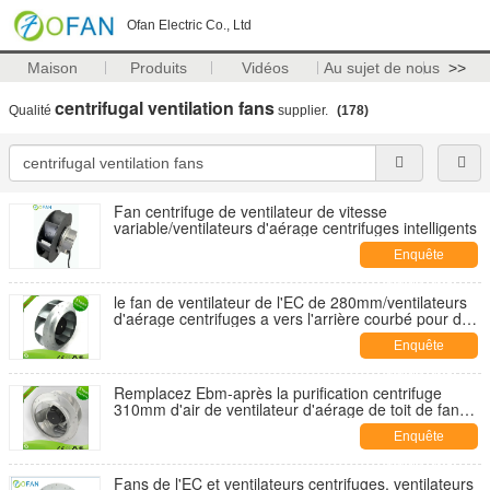
Ofan Electric Co., Ltd
Maison
Produits
Vidéos
Au sujet de nous
>>
centrifugal ventilation fans
Qualité
supplier.
(178)
Fan centrifuge de ventilateur de vitesse
variable/ventilateurs d'aérage centrifuges intelligents
Enquête
maintenant
le fan de ventilateur de l'EC de 280mm/ventilateurs
d'aérage centrifuges a vers l'arrière courbé pour des
pompes à chaleur
Enquête
maintenant
Remplacez Ebm-après la purification centrifuge
310mm d'air de ventilateur d'aérage de toit de fans
de l'EC
Enquête
maintenant
Fans de l'EC et ventilateurs centrifuges, ventilateurs