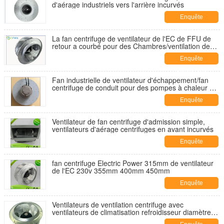
d'aérage industriels vers l'arrière incurvés
Enquête
maintenant
La fan centrifuge de ventilateur de l'EC de FFU de
retour a courbé pour des Chambres/ventilation de
bâtiments
Enquête
maintenant
Fan industrielle de ventilateur d'échappement/fan
centrifuge de conduit pour des pompes à chaleur de
source d'air
Enquête
maintenant
Ventilateur de fan centrifuge d'admission simple,
ventilateurs d'aérage centrifuges en avant incurvés
Enquête
maintenant
fan centrifuge Electric Power 315mm de ventilateur
de l'EC 230v 355mm 400mm 450mm
Enquête
maintenant
Ventilateurs de ventilation centrifuge avec
ventilateurs de climatisation refroidisseur diamètre
310 mm