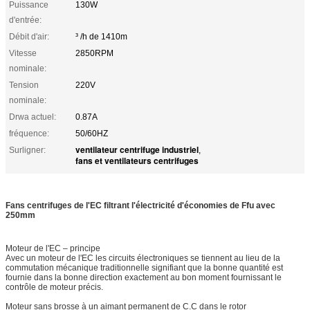
Puissance
130W
d'entrée:
Débit d'air:
³ /h de 1410m
Vitesse
2850RPM
nominale:
Tension
220V
nominale:
Drwa actuel:
0.87A
fréquence:
50/60HZ
ventilateur centrifuge industriel
Surligner:
,
fans et ventilateurs centrifuges
Fans centrifuges de l'EC filtrant l'électricité d'économies de Ffu avec
250mm
Moteur de l'EC – principe
Avec un moteur de l'EC les circuits électroniques se tiennent au lieu de la
commutation mécanique traditionnelle signifiant que la bonne quantité est
fournie dans la bonne direction exactement au bon moment fournissant le
contrôle de moteur précis.
Moteur sans brosse à un aimant permanent de C.C dans le rotor