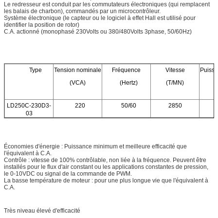
Le redresseur est conduit par les commutateurs électroniques (qui remplacent
les balais de charbon), commandés par un microcontrôleur.
Système électronique (le capteur ou le logiciel à effet Hall est utilisé pour
identifier la position de rotor)
C.A. actionné (monophasé 230Volts ou 380/480Volts 3phase, 50/60Hz)
Type
Tension nominale
Fréquence
Vitesse
Puissa
(VCA)
(Hertz)
(T/MN)
LD250C-230D3-
220
50/60
2850
03
Économies d'énergie : Puissance minimum et meilleure efficacité que
l'équivalent à C.A.
Contrôle : vitesse de 100% contrôlable, non liée à la fréquence. Peuvent être
installés pour le flux d'air constant ou les applications constantes de pression,
le 0-10VDC ou signal de la commande de PWM.
La basse température de moteur : pour une plus longue vie que l'équivalent à
C.A.
Très niveau élevé d'efficacité