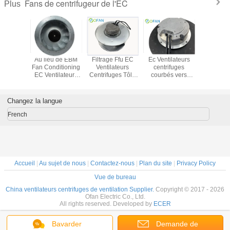
Fans de centrifugeur de l'EC
Plus
trifuges
Au lieu de EBM
Filtrage Ffu EC
Ec Ventilateurs
EC Venti
'acier de
Fan Conditioning
Ventilateurs
centrifuges
centri
e de
EC Ventilateurs
Centrifuges Tôle
courbés vers
d'entrée 
sed avec
Centrifuges Pa66
d'aluminium
l'arrière avec
Ventilateu
fication
Industrie CVC
310mm
véhicules à
à rotor ex
d'air
250mm
ventilateur
énergie nouvelle
225 mm I
Changez la langue
centrifuge en
Ventilateur de
ligne
transit ferroviaire
French
PA66
Accueil
|
Au sujet de nous
|
Contactez-nous
|
Plan du site
|
Privacy Policy
Vue de bureau
China ventilateurs centrifuges de ventilation Supplier.
Copyright © 2017 - 2026
Ofan Electric Co., Ltd.
All rights reserved. Developed by
ECER
Bavarder
Demande de