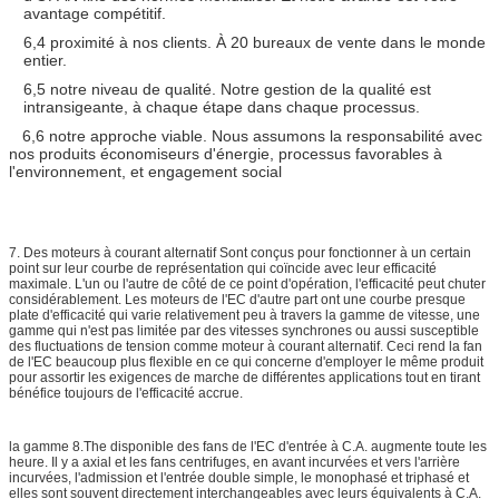
avantage compétitif.
6,4 proximité à nos clients. À 20 bureaux de vente dans le monde
entier.
6,5 notre niveau de qualité. Notre gestion de la qualité est
intransigeante, à chaque étape dans chaque processus.
6,6 notre approche viable. Nous assumons la responsabilité avec
nos produits économiseurs d'énergie, processus favorables à
l'environnement, et engagement social
7. Des moteurs à courant alternatif Sont conçus pour fonctionner à un certain
point sur leur courbe de représentation qui coïncide avec leur efficacité
maximale. L'un ou l'autre de côté de ce point d'opération, l'efficacité peut chuter
considérablement. Les moteurs de l'EC d'autre part ont une courbe presque
plate d'efficacité qui varie relativement peu à travers la gamme de vitesse, une
gamme qui n'est pas limitée par des vitesses synchrones ou aussi susceptible
des fluctuations de tension comme moteur à courant alternatif. Ceci rend la fan
de l'EC beaucoup plus flexible en ce qui concerne d'employer le même produit
pour assortir les exigences de marche de différentes applications tout en tirant
bénéfice toujours de l'efficacité accrue.
la gamme 8.The disponible des fans de l'EC d'entrée à C.A. augmente toute les
heure. Il y a axial et les fans centrifuges, en avant incurvées et vers l'arrière
incurvées, l'admission et l'entrée double simple, le monophasé et triphasé et
elles sont souvent directement interchangeables avec leurs équivalents à C.A.