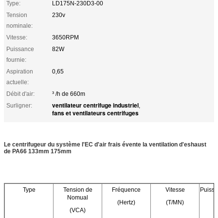
Type:
LD175N-230D3-00
Tension
230v
nominale:
Vitesse:
3650RPM
Puissance
82W
fournie:
Aspiration
0,65
actuelle:
Débit d'air:
³ /h de 660m
ventilateur centrifuge industriel
Surligner:
,
fans et ventilateurs centrifuges
Le centrifugeur du système l'EC d'air frais évente la ventilation d'eshaust
de PA66 133mm 175mm
Type
Tension de
Fréquence
Vitesse
Puissa
Nomual
(Hertz)
(T/MN)
(VCA)