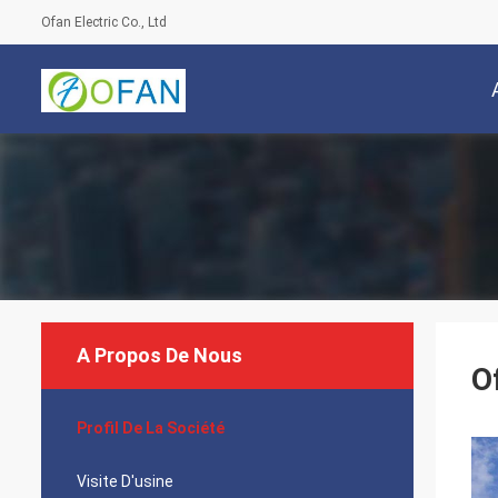
Ofan Electric Co., Ltd
A Propos De Nous
O
Profil De La Société
Visite D'usine