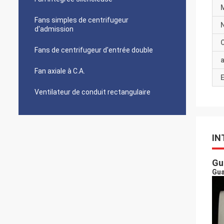
Fans simples de centrifugeur
d'admission
C
Fans de centrifugeur d'entrée double
a
Fan axiale à C.A.
E
Ventilateur de conduit rectangulaire
IN
Gu
Gua