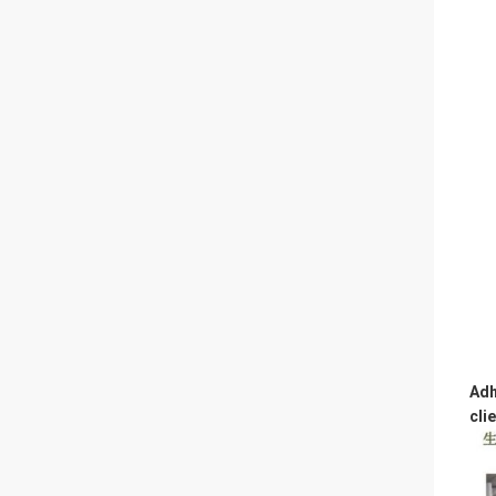
Adh
cli