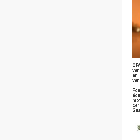
OFA
ven
en 
ven
Fon
équ
mot
cer
Gu