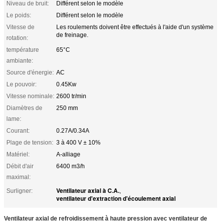
Niveau de bruit:
Différent selon le modèle
Le poids:
Différent selon le modèle
Vitesse de
Les roulements doivent être effectués à l'aide d'un système
de freinage.
rotation:
température
65°C
ambiante:
Source d'énergie:
AC
Le pouvoir:
0.45Kw
Vitesse nominale:
2600 tr/min
Diamètres de
250 mm
lame:
Courant:
0.27A/0.34A
Plage de tension:
3 à 400 V ± 10%
Matériel:
A-alliage
Débit d'air
6400 m3/h
maximal:
Ventilateur axial à C.A.
Surligner:
,
ventilateur d'extraction d'écoulement axial
Ventilateur axial de refroidissement à haute pression avec ventilateur de