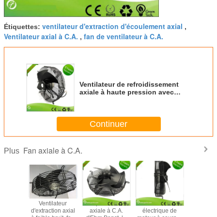
ventilateur d'extraction d'écoulement axial
Étiquettes:
,
Ventilateur axial à C.A.
fan de ventilateur à C.A.
,
Ventilateur de refroidissement
axiale à haute pression avec
ventilateur de stockage à froid
Continuer
Fan axiale à C.A.
Plus
ntilateur
Ventilateur
Remplacez la fan
Fan axiale
fan axiale
 C.A. de
d'extraction axial
axiale à C.A.
électrique de
220V/vent