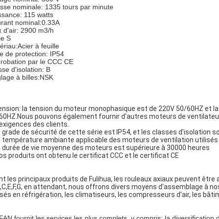
esse nominale: 1335 tours par minute
ssance: 115 watts
rant nominal:0.33A
x d'air: 2900 m3/h
ie S
ériau:Acier à feuille
e de protection: IP54
robation par le CCC CE
sse d'isolation: B
lage à billes:NSK
tension: la tension du moteur monophasique est de 220V 50/60HZ et l
60HZ.Nous pouvons également fournir d'autres moteurs de ventilateur
 exigences des clients.
le grade de sécurité de cette série est IP54, et les classes d'isolation s
la température ambiante applicable des moteurs de ventilation utilisés
la durée de vie moyenne des moteurs est supérieure à 30000 heures
nos produits ont obtenu le certificat CCC et le certificat CE
nt les principaux produits de Fulihua, les rouleaux axiaux peuvent être a
B,C,E,F,G, en attendant, nous offrons divers moyens d'assemblage à nos
lisés en réfrigération, les climatiseurs, les compresseurs d'air, les bâti
FAN fournit les services les plus complets, y compris: la diversification d