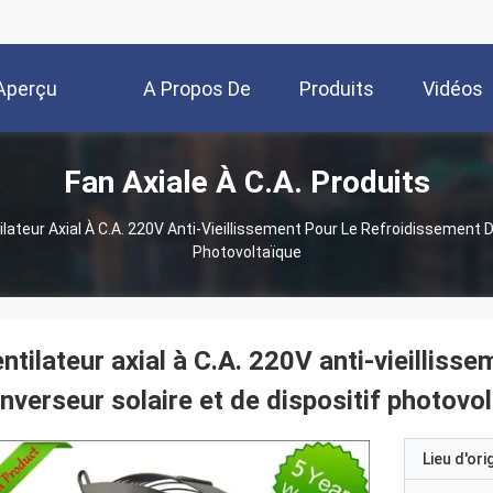
Aperçu
A Propos De
Produits
Vidéos
Fan Axiale À C.A. Produits
Nous
lateur Axial À C.A. 220V Anti-Vieillissement Pour Le Refroidissement D'
Photovoltaïque
ntilateur axial à C.A. 220V anti-vieilliss
inverseur solaire et de dispositif photovo
Lieu d'ori