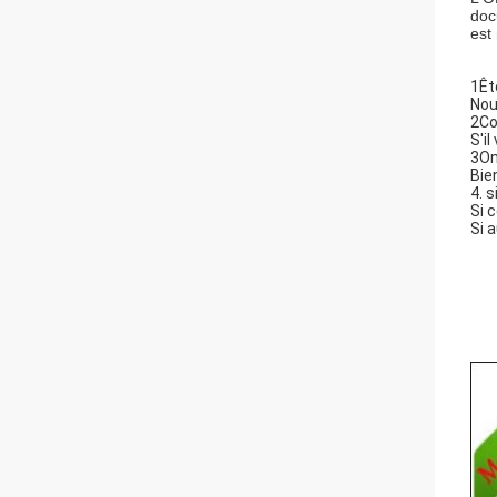
doc
est 
1Êt
Nou
2Co
S'i
3On
Bie
4. 
Si 
Si 