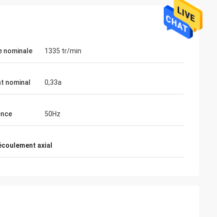
e nominale
1335 tr/min
t nominal
0,33a
ence
50Hz
'écoulement axial