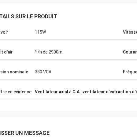
TAILS SUR LE PRODUIT
Marquez Aramli
voir
115W
Vitess
Les produits d'OFAN sont qualité
étails,
tellement fiable et bonne, ceci est un
able
produit à extrémité élevé beaucoup plus
t d'air
³ /h de 2900m
Couran
durable
sion nominale
380 VCA
Fréqu
tre en évidence
Ventilateur axial à C.A.
,
ventilateur d'extraction d
ISSER UN MESSAGE