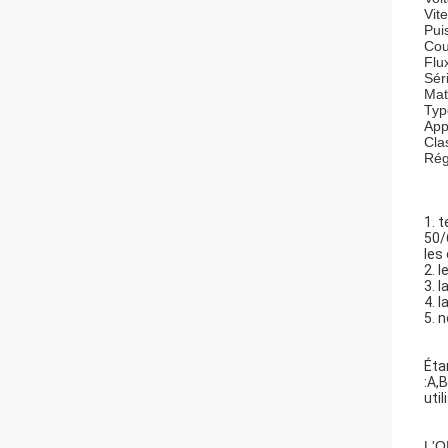
Vit
Pui
Cou
Flu
Sér
Mat
Typ
App
Cla
Rég
1. 
50/
les
2. 
3. 
4. 
5. 
Éta
:A,
uti
L'O