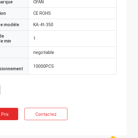
marque
OFAN
ion
CE ROHS
e modèle
KA-4t-350
de
1
e min
negotiable
10000PCS
isionnement
 Prix
Contactez