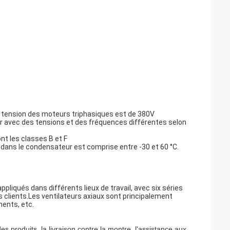
a tension des moteurs triphasiques est de 380V
 avec des tensions et des fréquences différentes selon
ont les classes B et F
 dans le condensateur est comprise entre -30 et 60 °C.
ppliqués dans différents lieux de travail, avec six séries
 clients.Les ventilateurs axiaux sont principalement
ments, etc.
es produits, la livraison contre la montre, l'assistance aux