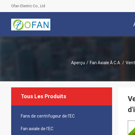
Ofan Electric Co., Ltd
Aperçu
/
Fan Axiale À C.A.
/
Venti
Tous Les Produits
Ve
d'
Fans de centrifugeur de l'EC
Fan axiale de l'EC