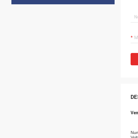
DE
Ven
Num
Vol