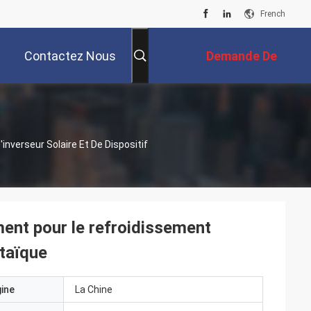
French
Contactez Nous
Demande De
Soumission
inverseur Solaire Et De Dispositif
ement pour le refroidissement
ltaïque
gine
La Chine