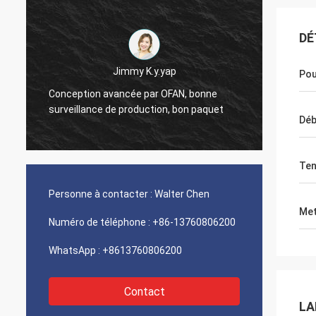
DÉ
Jimmy K.y.yap
Andry Andika
Pou
ancée par OFAN, bonne
Attention de salaire d'OFAN aux d
e production, bon paquet
bonne chaîne de production, dur
Débi
Ten
Personne à contacter :
Walter Chen
Met
Numéro de téléphone :
+86-13760806200
WhatsApp :
+8613760806200
Contact
LA