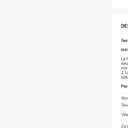
DE
fan
Int
La 
seu
mot
2. 
ind
Par
Nom
Ten
:
Vit
:
Circ