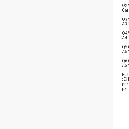
Q2.
Gar
Q3.
A3.
Q4.
A4.
Q5.
A5.
Q6.
A6.
Est
: D
par
par