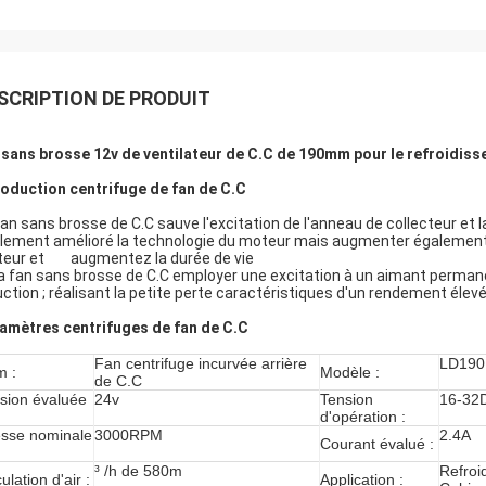
SCRIPTION DE PRODUIT
 sans brosse 12v de ventilateur de C.C de 190mm pour le refroidis
roduction centrifuge de fan de C.C
fan sans brosse de C.C sauve l'excitation de l'anneau de collecteur et l
lement amélioré la technologie du moteur mais augmenter également c
eur et augmentez la durée de vie
La fan sans brosse de C.C employer une excitation à un aimant permane
uction ; réalisant la petite perte caractéristiques d'un rendement élev
amètres centrifuges de fan de C.C
Fan centrifuge incurvée arrière
LD190
 :
Modèle :
de C.C
sion évaluée
24v
Tension
16-32
d'opération :
esse nominale
3000RPM
2.4A
Courant évalué :
³ /h de 580m
Refroi
ulation d'air :
Application :