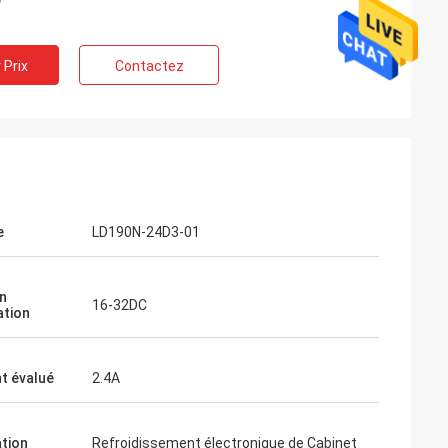
 Prix
Contactez
ramli
e
LD190N-24D3-01
 qualité
, ceci est un
vé beaucoup plus
n
16-32DC
ation
t évalué
2.4A
ation
Refroidissement électronique de Cabinet