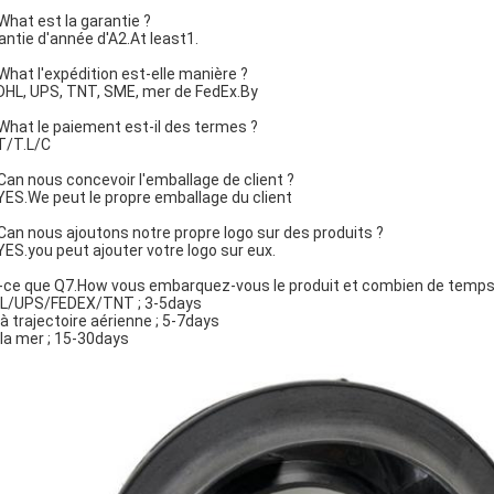
What est la garantie ?
antie d'année d'A2.At least1.
What l'expédition est-elle manière ?
DHL, UPS, TNT, SME, mer de FedEx.By
What le paiement est-il des termes ?
T/T.L/C
Can nous concevoir l'emballage de client ?
YES.We peut le propre emballage du client
Can nous ajoutons notre propre logo sur des produits ?
YES.you peut ajouter votre logo sur eux.
-ce que Q7.How vous embarquez-vous le produit et combien de temps i
HL/UPS/FEDEX/TNT ; 3-5days
 à trajectoire aérienne ; 5-7days
 la mer ; 15-30days