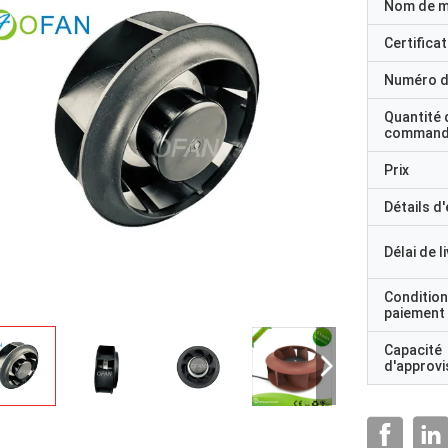
Nom de 
Certificat
Numéro d
Quantité 
command
Prix
Détails d
Délai de l
Condition
paiement
Capacité
d'approv