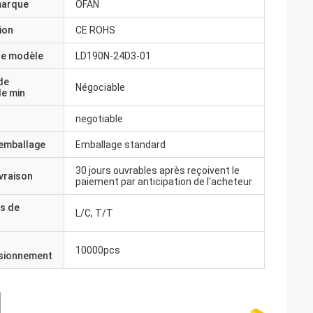
marque
OFAN
ion
CE ROHS
e modèle
LD190N-24D3-01
de
Négociable
e min
negotiable
'emballage
Emballage standard
30 jours ouvrables après reçoivent le
ivraison
paiement par anticipation de l'acheteur
s de
L/C, T/T
10000pcs
isionnement