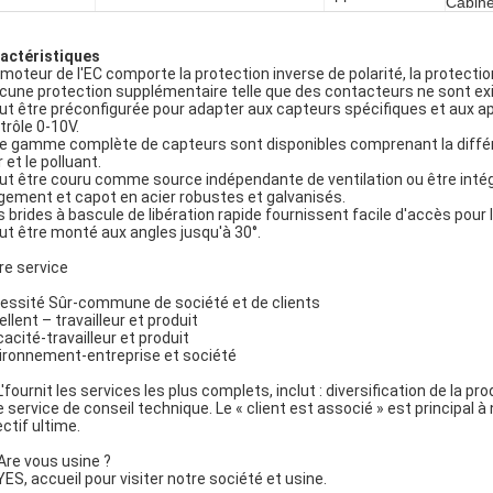
Cabine
actéristiques
e moteur de l'EC comporte la protection inverse de polarité, la protection
ucune protection supplémentaire telle que des contacteurs ne sont ex
eut être préconfigurée pour adapter aux capteurs spécifiques et aux app
trôle 0-10V.
ne gamme complète de capteurs sont disponibles comprenant la différen
r et le polluant.
eut être couru comme source indépendante de ventilation ou être inté
ogement et capot en acier robustes et galvanisés.
es brides à bascule de libération rapide fournissent facile d'accès pour 
eut être monté aux angles jusqu'à 30°.
re service
essité Sûr-commune de société et de clients
llent – travailleur et produit
cacité-travailleur et produit
ironnement-entreprise et société
L'fournit les services les plus complets, inclut : diversification de la pr
le service de conseil technique. Le « client est associé » est principal à
ectif ultime.
Are vous usine ?
YES, accueil pour visiter notre société et usine.