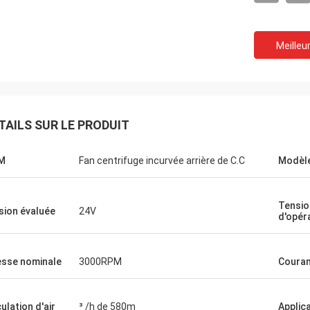
Meilleur
TAILS SUR LE PRODUIT
Marquez A
Andry Andika
M
Fan centrifuge incurvée arrière de C.C
Modèl
Les produits d'OFAN sont
on de salaire d'OFAN aux détails,
tellement fiable et bonne
chaîne de production, durable
produit à extrémité éle
Tensio
durable
sion évaluée
24V
d'opér
esse nominale
3000RPM
Couran
culation d'air
³ /h de 580m
Applic