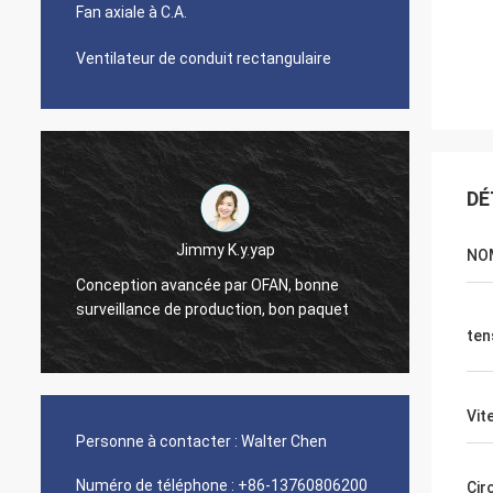
Fan axiale à C.A.
Ventilateur de conduit rectangulaire
DÉ
Jimmy K.y.yap
NO
Conception avancée par OFAN, bonne
Attenti
surveillance de production, bon paquet
bonne 
ten
Vit
Personne à contacter :
Walter Chen
Numéro de téléphone :
+86-13760806200
Cir