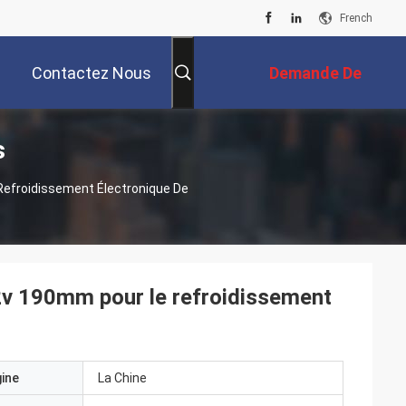
French
Contactez Nous
Demande De
s
Soumission
Refroidissement Électronique De
12v 190mm pour le refroidissement
gine
La Chine