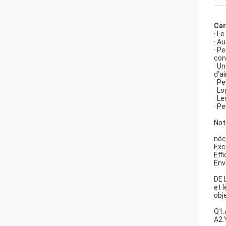
Car
· L
· A
· P
con
· U
d'ai
· P
· L
· L
· P
Not
néc
Exce
Effi
Env
DE 
et 
obj
Q1.
A2.