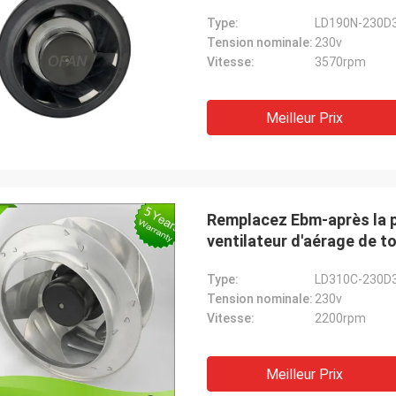
Type:
LD190N-230D
Tension nominale:
230v
Vitesse:
3570rpm
Meilleur Prix
Remplacez Ebm-après la p
ventilateur d'aérage de to
Type:
LD310C-230D
Tension nominale:
230v
Vitesse:
2200rpm
Meilleur Prix