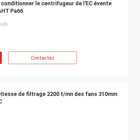
 conditionner le centrifugeur de l'EC évente
CAHT Pa66
3-03
Contactez
ramli
 qualité
, ceci est un
vé beaucoup plus
itesse de filtrage 2200 t/mn des fans 310mm
C