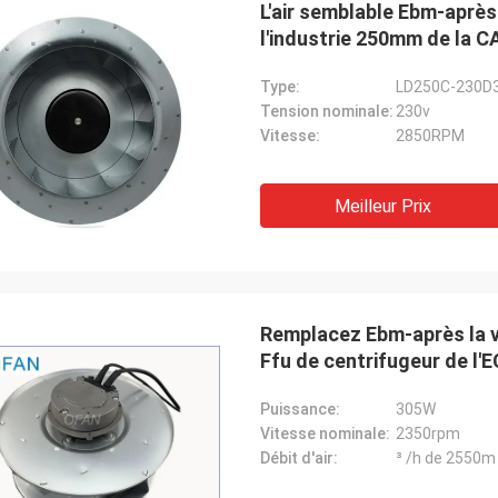
L'air semblable Ebm-après
l'industrie 250mm de la 
Type:
LD250C-230D
Tension nominale:
230v
Vitesse:
2850RPM
Meilleur Prix
Marquez A
Andry Andika
Les produits d'OFAN sont
on de salaire d'OFAN aux détails,
tellement fiable et bonne
chaîne de production, durable
produit à extrémité éle
Remplacez Ebm-après la v
durable
Ffu de centrifugeur de l'E
Puissance:
305W
Vitesse nominale:
2350rpm
Débit d'air:
³ /h de 2550m