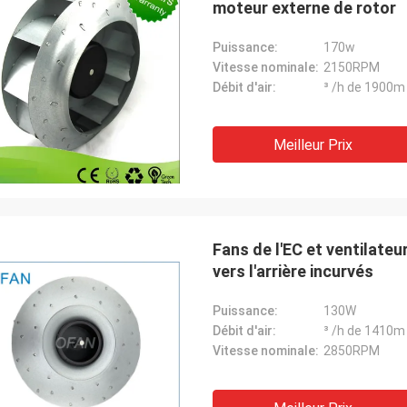
moteur externe de rotor
Puissance:
170w
Vitesse nominale:
2150RPM
Débit d'air:
³ /h de 1900m
Meilleur Prix
Fans de l'EC et ventilateu
vers l'arrière incurvés
Puissance:
130W
Débit d'air:
³ /h de 1410m
Vitesse nominale:
2850RPM