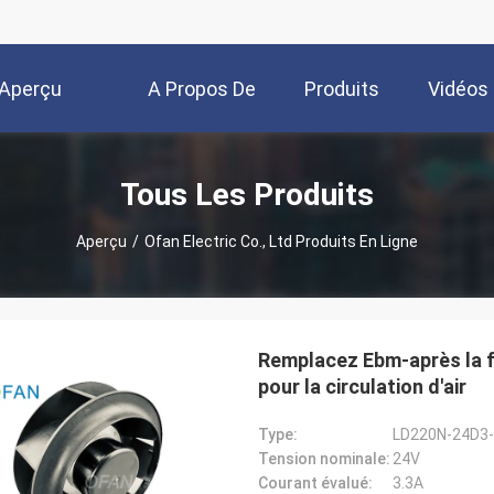
Aperçu
A Propos De
Produits
Vidéos
Nous
Tous Les Produits
Aperçu
/
Ofan Electric Co., Ltd Produits En Ligne
Remplacez Ebm-après la fa
pour la circulation d'air
Type:
LD220N-24D3
Tension nominale:
24V
Courant évalué:
3.3A