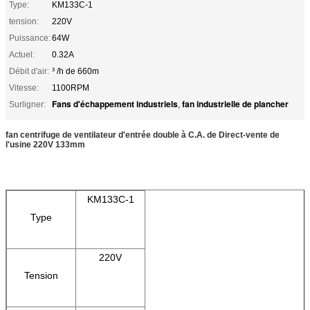
Type:
KM133C-1
tension:
220V
Puissance:
64W
Actuel:
0.32A
Débit d'air:
³ /h de 660m
Vitesse:
1100RPM
Fans d'échappement industriels
fan industrielle de plancher
Surligner:
,
fan centrifuge de ventilateur d'entrée double à C.A. de Direct-vente de
l'usine 220V 133mm
KM133C-1
Type
220V
Tension