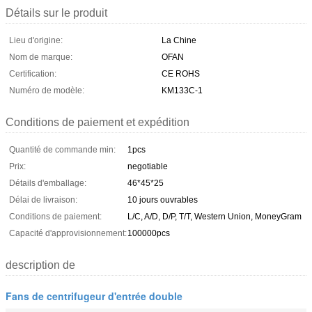
Détails sur le produit
Lieu d'origine:
La Chine
Nom de marque:
OFAN
Certification:
CE ROHS
Numéro de modèle:
KM133C-1
Conditions de paiement et expédition
Quantité de commande min:
1pcs
Prix:
negotiable
Détails d'emballage:
46*45*25
Délai de livraison:
10 jours ouvrables
Conditions de paiement:
L/C, A/D, D/P, T/T, Western Union, MoneyGram
Capacité d'approvisionnement:
100000pcs
description de
Fans de centrifugeur d'entrée double