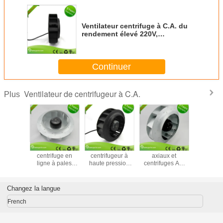
Ventilateur centrifuge à C.A. du
rendement élevé 220V,
ventilateurs d'extraction de
refroidissement industriels
Continuer
Ventilateur de centrifugeur à C.A.
Plus
lateur
Ventilateur
Ventilateur
Ventilateurs
Couvrez
action
centrifuge en
centrifugeur à
axiaux et
industri
fugeur
ligne à pales
haute pression
centrifuges AC
alumini
riel à
inclinées vers
avec pompe à
avec pales
ventilateu
rature
l'arrière avec unité
chaleur
courbées vers
du ventilat
tante
de filtration FFU
l'arrière pour la
appro
Changez la langue
280mm
ventilation au sol
French