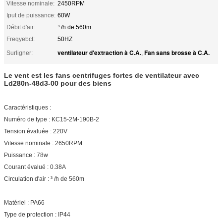
Vitesse nominale:
2450RPM
Iput de puissance:
60W
Débit d'air:
³ /h de 560m
Freqyebct:
50HZ
ventilateur d'extraction à C.A.
Fan sans brosse à C.A.
Surligner:
,
Le vent est les fans centrifuges fortes de ventilateur avec
Ld280n-48d3-00 pour des biens
Caractéristiques :
Numéro de type : KC15-2M-190B-2
Tension évaluée : 220V
Vitesse nominale : 2650RPM
Puissance : 78w
Courant évalué : 0.38A
Circulation d'air : ³ /h de 560m
Matériel : PA66
Type de protection : IP44