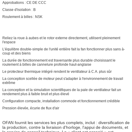
Approbations : CE DE CCC
Classe d'isolation : B
Roulement à billes : NSK
Reliez la roue à aubes et le rotor externe directement, utilisent pleinement
l'espace
L'équilibre double-simple de l'unité entière fait la fan fonctionner plus sans à-
coup et des biens
La durée de fonctionnement est traversante plus durable choisissant le
roulement à billes de cannelure profonde haut-anglaise
Le protecteur thermique intégré rendent le ventilateur à C.A. plus sûr
La conception scellée de moteur peut s'adapter à l'environnement de travail
extrême
La conception et la simulation scientifiques de la pale de ventilateur fait un
rendement plus à faible bruit et plus élevé
Configuration compacte, installation commode et fonctionnement crédible
Pression élevée, écurie de flux d'air
OFAN fournit les services les plus complets, inclut : diversification de
la production, contre la livraison d'horloge, l'appui de documents, et
le service de conseil technique. Le « client est associé » est