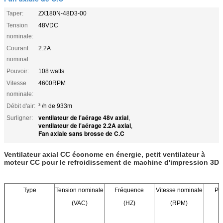
Taper:
ZX180N-48D3-00
Tension
48VDC
nominale:
Courant
2.2A
nominal:
Pouvoir:
108 watts
Vitesse
4600RPM
nominale:
Débit d'air:
³ /h de 933m
ventilateur de l'aérage 48v axial
Surligner:
,
ventilateur de l'aérage 2.2A axial
,
Fan axiale sans brosse de C.C
Ventilateur axial CC économe en énergie, petit ventilateur à
moteur CC pour le refroidissement de machine d'impression 3D
Type
Tension nominale
Fréquence
Vitesse nominale
Pu
(VAC)
(HZ)
(RPM)