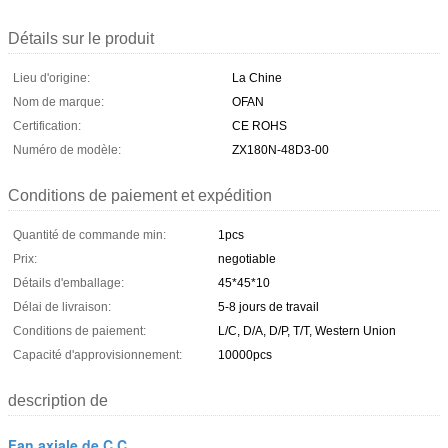
Détails sur le produit
Lieu d'origine:
La Chine
Nom de marque:
OFAN
Certification:
CE ROHS
Numéro de modèle:
ZX180N-48D3-00
Conditions de paiement et expédition
Quantité de commande min:
1pcs
Prix:
negotiable
Détails d'emballage:
45*45*10
Délai de livraison:
5-8 jours de travail
Conditions de paiement:
L/C, D/A, D/P, T/T, Western Union
Capacité d'approvisionnement:
10000pcs
description de
Fan axiale de C.C