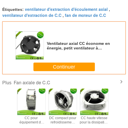
ventilateur d'extraction d'écoulement axial
Étiquettes:
,
ventilateur d'extraction de C.C
fan de moteur de C.C
,
Ventilateur axial CC économe en
énergie, petit ventilateur à
moteur CC pour le
refroidissement de machines
d'impression 3D
Continuer
Fan axiale de C.C
Plus
teur de
Ventilateur axial
Ventilateur axial
Ventilateur axial
Ventilat
issement
CC pour
DC compact pour
CC haute vitesse
refroidis
 à faible
équipement de
refroidissement
pour la dissipation
axial 
oteur DC
nettoyage à
du boîtier de
thermique de
écono