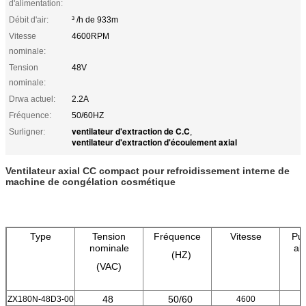
d'alimentation:
Débit d'air:
³ /h de 933m
Vitesse
4600RPM
nominale:
Tension
48V
nominale:
Drwa actuel:
2.2A
Fréquence:
50/60HZ
ventilateur d'extraction de C.C
Surligner:
,
ventilateur d'extraction d'écoulement axial
Ventilateur axial CC compact pour refroidissement interne de
machine de congélation cosmétique
Type
Tension
Fréquence
Vitesse
Pu
nominale
ab
(HZ)
(VAC)
48
50/60
ZX180N-48D3-00
4600