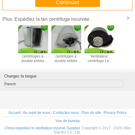
Continuer
Expédiez la fan centrifuge incurvée
Plus
lateur
EC Ventilateurs
Ventilateurs
180 mm EC
Ventila
ugeur à
centrifuges à
centrifuges à
Ventilateur
centrif
 continu
double entrée
double entrée
centrifuge Les
indust
tèmes de
courbés vers
avec unité
lames courbes
centrifug
ication
l'avant avec
centrale de
vers l'avant pour
m
 mm
purificateur d'air
climatisation
les systèmes de
Changez la langue
ventilation des
bâtiments
French
Accueil
|
Au sujet de nous
|
Contactez-nous
|
Plan du site
|
Privacy Policy
Vue de bureau
China expédiez le ventilateur incurvé Supplier.
Copyright © 2017 - 2026 Ofan
Electric Co., Ltd.