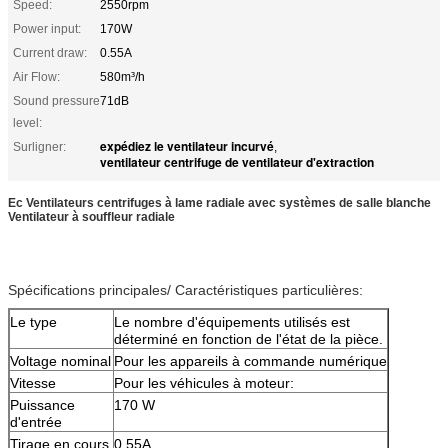
Speed:
2550rpm
Power input:
170W
Current draw:
0.55A
Air Flow:
580m³/h
Sound pressure
71dB
level:
expédiez le ventilateur incurvé
Surligner:
,
ventilateur centrifuge de ventilateur d'extraction
Ec Ventilateurs centrifuges à lame radiale avec systèmes de salle blanche
Ventilateur à souffleur radiale
Spécifications principales/ Caractéristiques particulières:
Le type
Le nombre d'équipements utilisés est
déterminé en fonction de l'état de la pièce.
Voltage nominal
Pour les appareils à commande numérique
Vitesse
Pour les véhicules à moteur:
Puissance
170 W
d'entrée
Tirage en cours
0.55A